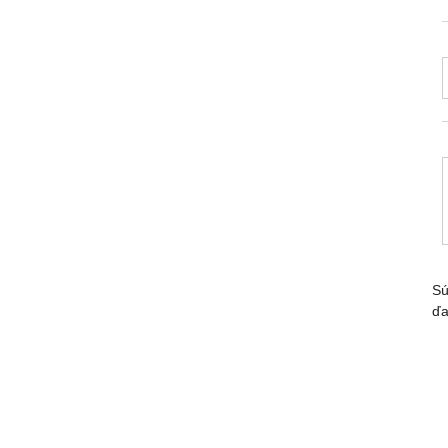
Sú
ďa