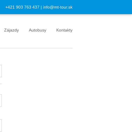
+421 903 763 437
|
info@mt-tour.sk
Zájazdy
Autobusy
Kontakty